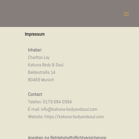
Skip
to
content
Impressum
Inhaber:
Charlton Lay
Kahuna Body & Soul
Baldestraße 14
80469 Munich
Contact
Telefon: 0179 684 0994
E-mail: info@kahuna-bodyandsoul.com
Website: https://kahuna-bodyandsoul.com
Angaben zur Betriebs­haft­pflicht­versicherung